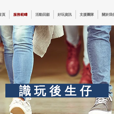
首頁
服務範疇
活動回顧
好玩資訊
支援團隊
關於我
​
識玩後生仔