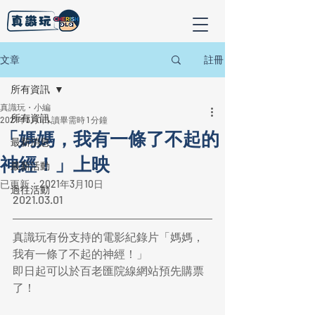
註冊
文章
所有資訊
真識玩・小編
所有資訊
2021年3月1日
讀畢需時 1 分鐘
「媽媽，我有一條了不起的
最新消息
神經！」上映
最新活動
已更新：
2021年3月10日
過往活動
2021.03.01
真識玩有份支持的電影紀錄片「媽媽，
我有一條了不起的神經！」
即日起可以於百老匯院線網站預先購票
了！