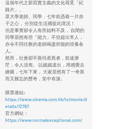
這個年代之新寫實主義的文化尋覓「紀
錄片」。
眾大學老師、同學，七年前憑着一片赤
子之心， 分別從生活捕捉此境况！
但是事實卻令人有所始料不及， 自閉的
同學居然有些「能力」不但超出常人， 
亦令不同任教的老師竭盡所能的培養各
人。
然而，社會卻不善待差異者，前途渺
茫，令人沮喪。 以娓娓道出，用感覺去
繪圖，七年下來， 大家居然有了一奇異
而又難忘的歷奇，笑中有淚。
購票連結: 
https://www.cinema.com.hk/tc/movie/d
etails/12767
官方網站：
https://www.normalexceptional.com/