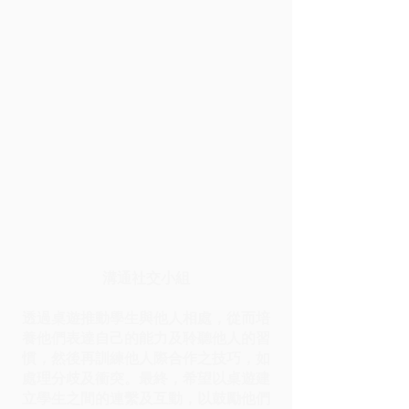
溝通社交小組
透過桌遊推動學生與他人相處，從而培
養他們表達自己的能力及聆聽他人的習
慣，然後再訓練他人際合作之技巧，如
處理分歧及衝突。最終，希望以桌遊建
立學生之間的連繫及互動，以鼓勵他們