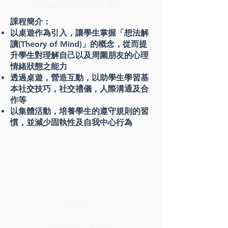
積極建立自己的社交圈子。
課程簡介：
以桌遊作為引入，讓學生掌握「想法解
讀(Theory of Mind)」的概念，從而提
升學生對理解自己以及周圍朋友的心理
情緒狀態之能力
透過桌遊，營造互動，以助學生學習基
本社交技巧，社交禮儀，人際溝通及合
作等
以集體活動，培養學生的遵守規則的習
慣，並減少固執性及自我中心行為
課程資料：
建議人數：6-8人
建議節數：8-10節