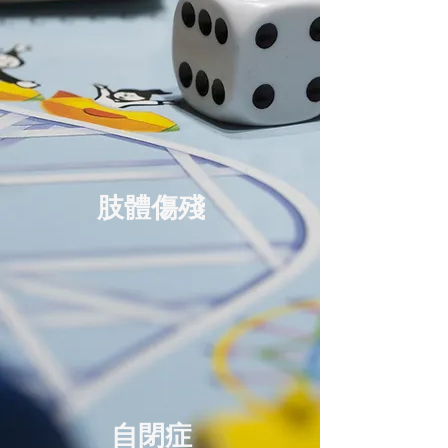
肢體傷殘
自閉症