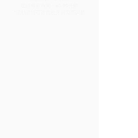
建議每節時間：60-90分鐘
*活動詳情可因應校方需要而調整