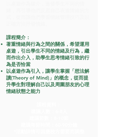
以
桌遊作為媒介，激發學生不同的情
緒，再引導他們反思自己表達情緒的方
式，從而讓他們學習情緒管理技巧及以
正確方法抒發情緒。
課程簡介：
著重情緒與行為之間的關係，希望運用
桌遊，引出學生不同的情緒及行為，繼
而作出介入，助學生思考情緒引致的行
為是否恰當
以桌遊作為引入，讓學生掌握「想法解
讀(Theory of Mind)」的概念，從而提
升學生對理解自己以及周圍朋友的心理
情緒狀態之能力
課程資料：
建議人數：6-8人
建議節數：8-10節
建議每節時間：60-90分鐘
*活動詳情可因應校方需要而調整